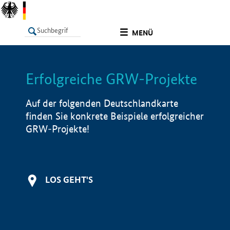
undefined
MENÜ
Erfolgreiche GRW-Projekte
LISTE
Filter
Info
Auf der folgenden Deutschlandkarte
finden Sie konkrete Beispiele erfolgreicher
GRW-Projekte!
LOS GEHT'S