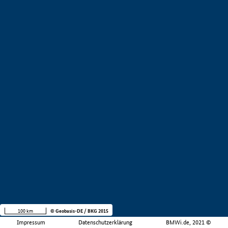
100 km
© Geobasis-DE / BKG 2015
Impressum
Datenschutzerklärung
BMWi.de, 2021 ©