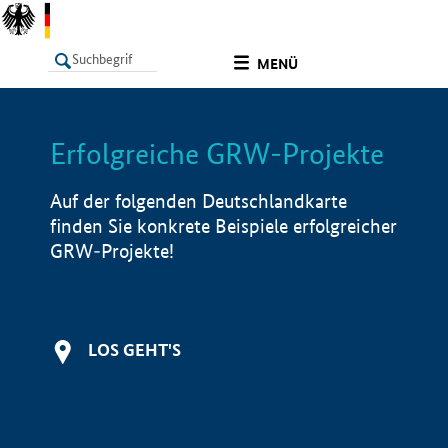
undefined
MENÜ
Erfolgreiche GRW-Projekte
LISTE
Filter
Info
Auf der folgenden Deutschlandkarte
finden Sie konkrete Beispiele erfolgreicher
GRW-Projekte!
LOS GEHT'S