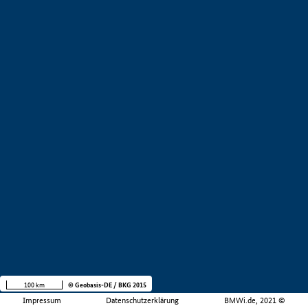
100 km
© Geobasis-DE / BKG 2015
Impressum
Datenschutzerklärung
BMWi.de, 2021 ©