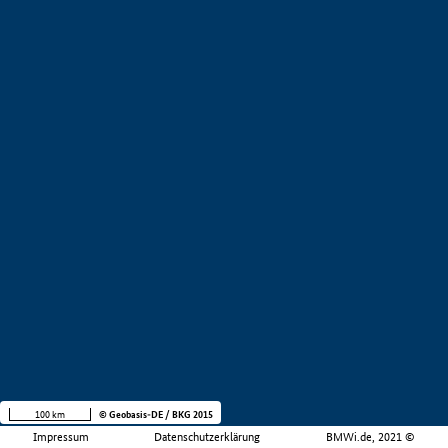
100 km
© Geobasis-DE / BKG 2015
Impressum
Datenschutzerklärung
BMWi.de, 2021 ©