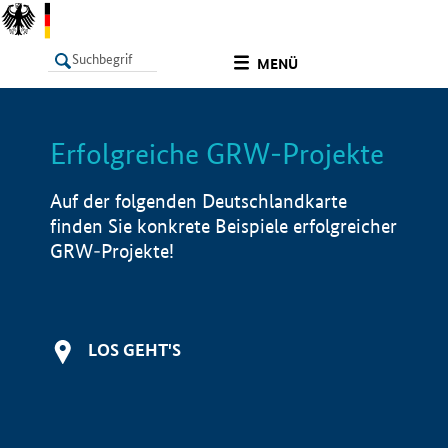
undefined
MENÜ
Erfolgreiche GRW-Projekte
LISTE
Filter
Info
Auf der folgenden Deutschlandkarte
finden Sie konkrete Beispiele erfolgreicher
GRW-Projekte!
LOS GEHT'S