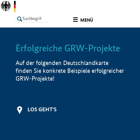
undefined
MENÜ
Erfolgreiche GRW-Projekte
LISTE
Filter
Info
Auf der folgenden Deutschlandkarte
finden Sie konkrete Beispiele erfolgreicher
GRW-Projekte!
LOS GEHT'S