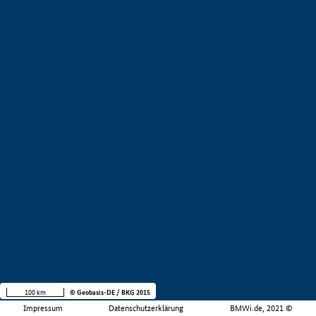
100 km
© Geobasis-DE / BKG 2015
Impressum
Datenschutzerklärung
BMWi.de, 2021 ©