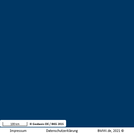
100 km
© Geobasis-DE / BKG 2015
Impressum
Datenschutzerklärung
BMWi.de, 2021 ©