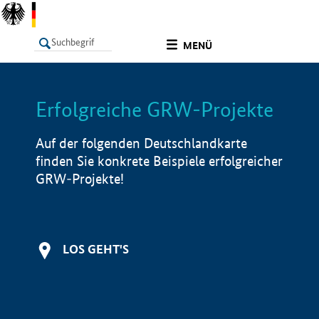
undefined
MENÜ
Erfolgreiche GRW-Projekte
LISTE
Filter
Info
Auf der folgenden Deutschlandkarte
finden Sie konkrete Beispiele erfolgreicher
GRW-Projekte!
LOS GEHT'S