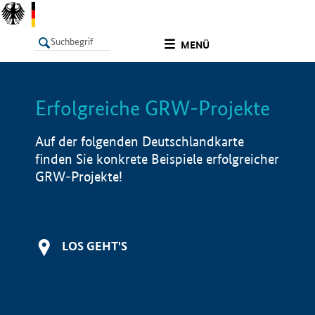
undefined
MENÜ
Erfolgreiche GRW-Projekte
LISTE
Filter
Info
Auf der folgenden Deutschlandkarte
finden Sie konkrete Beispiele erfolgreicher
GRW-Projekte!
LOS GEHT'S