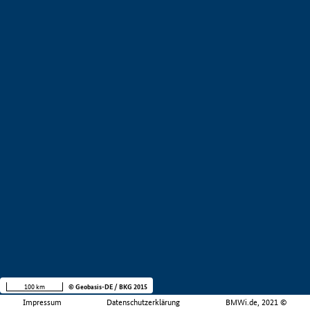
100 km
© Geobasis-DE / BKG 2015
Impressum
Datenschutzerklärung
BMWi.de, 2021 ©