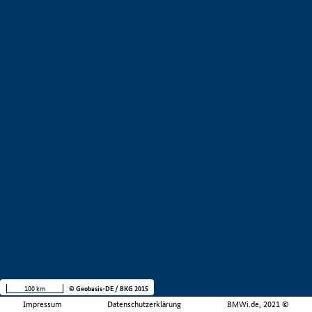
100 km
© Geobasis-DE / BKG 2015
Impressum
Datenschutzerklärung
BMWi.de, 2021 ©