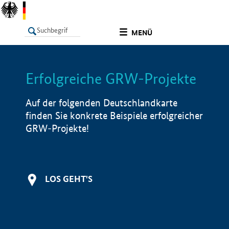
undefined
MENÜ
Erfolgreiche GRW-Projekte
LISTE
Filter
Info
Auf der folgenden Deutschlandkarte
finden Sie konkrete Beispiele erfolgreicher
GRW-Projekte!
LOS GEHT'S