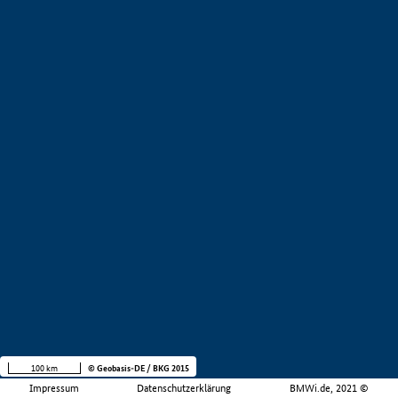
100 km
© Geobasis-DE / BKG 2015
Impressum
Datenschutzerklärung
BMWi.de, 2021 ©