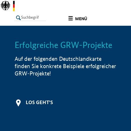
undefined
MENÜ
Erfolgreiche GRW-Projekte
LISTE
Filter
Info
Auf der folgenden Deutschlandkarte
finden Sie konkrete Beispiele erfolgreicher
GRW-Projekte!
LOS GEHT'S