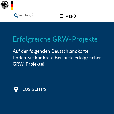
undefined
MENÜ
Erfolgreiche GRW-Projekte
LISTE
Filter
Info
Auf der folgenden Deutschlandkarte
finden Sie konkrete Beispiele erfolgreicher
GRW-Projekte!
LOS GEHT'S