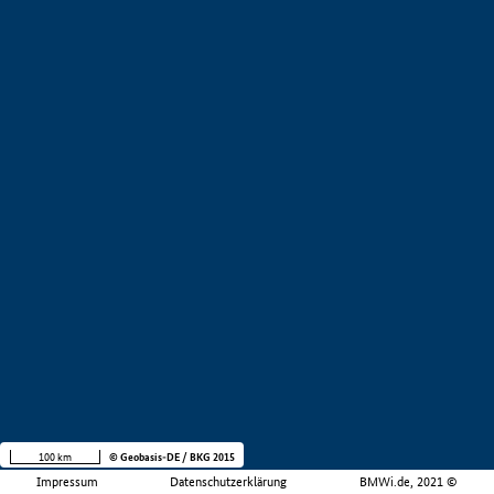
100 km
© Geobasis-DE / BKG 2015
Impressum
Datenschutzerklärung
BMWi.de, 2021 ©