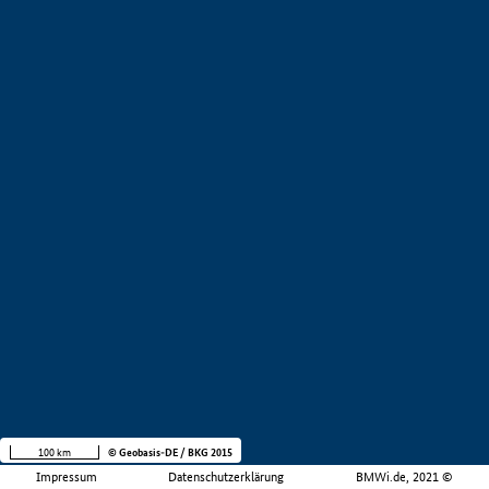
100 km
© Geobasis-DE / BKG 2015
Impressum
Datenschutzerklärung
BMWi.de, 2021 ©