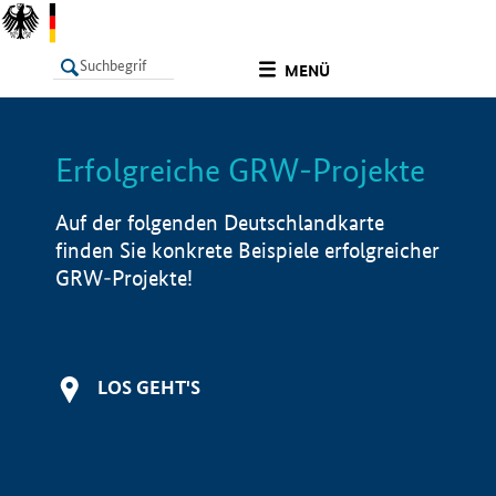
undefined
MENÜ
Erfolgreiche GRW-Projekte
LISTE
Filter
Info
Auf der folgenden Deutschlandkarte
finden Sie konkrete Beispiele erfolgreicher
GRW-Projekte!
LOS GEHT'S