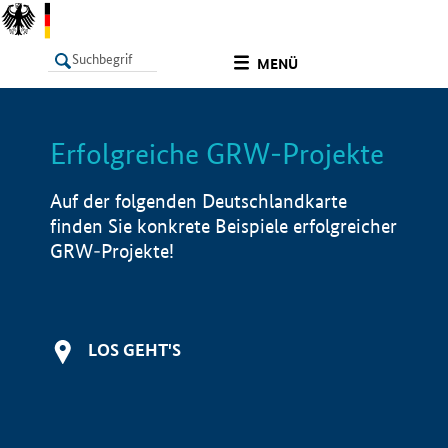
undefined
MENÜ
Erfolgreiche GRW-Projekte
LISTE
Filter
Info
Auf der folgenden Deutschlandkarte
finden Sie konkrete Beispiele erfolgreicher
GRW-Projekte!
LOS GEHT'S