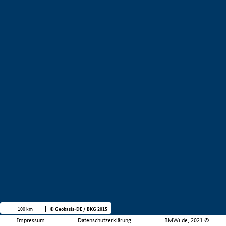
100 km
© Geobasis-DE / BKG 2015
Impressum
Datenschutzerklärung
BMWi.de, 2021 ©