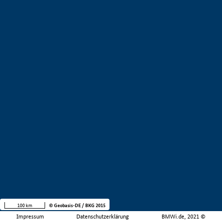
100 km
© Geobasis-DE / BKG 2015
Impressum
Datenschutzerklärung
BMWi.de, 2021 ©