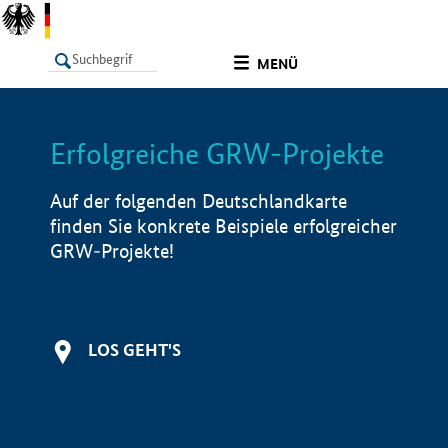
undefined
MENÜ
Erfolgreiche GRW-Projekte
LISTE
Filter
Info
Auf der folgenden Deutschlandkarte
finden Sie konkrete Beispiele erfolgreicher
GRW-Projekte!
LOS GEHT'S