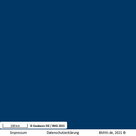
100 km
© Geobasis-DE / BKG 2015
Impressum
Datenschutzerklärung
BMWi.de, 2021 ©