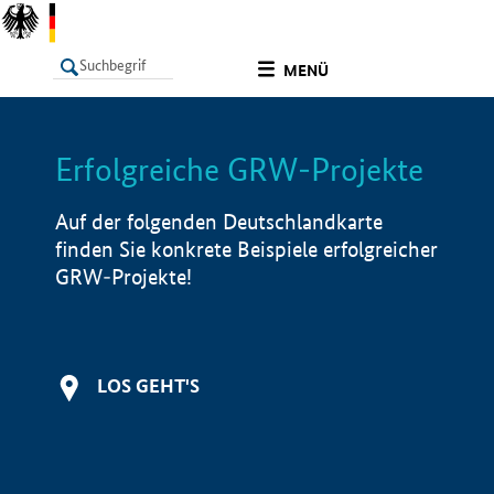
undefined
MENÜ
Erfolgreiche GRW-Projekte
LISTE
Filter
Info
Auf der folgenden Deutschlandkarte
finden Sie konkrete Beispiele erfolgreicher
GRW-Projekte!
LOS GEHT'S