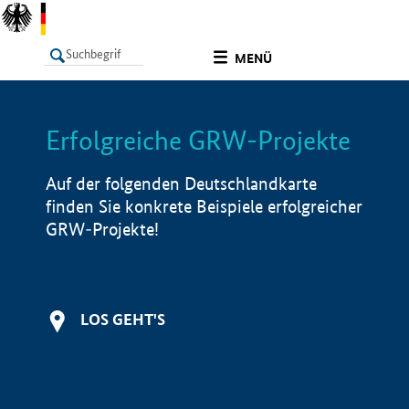
undefined
MENÜ
Erfolgreiche GRW-Projekte
LISTE
Filter
Info
Auf der folgenden Deutschlandkarte
finden Sie konkrete Beispiele erfolgreicher
GRW-Projekte!
LOS GEHT'S