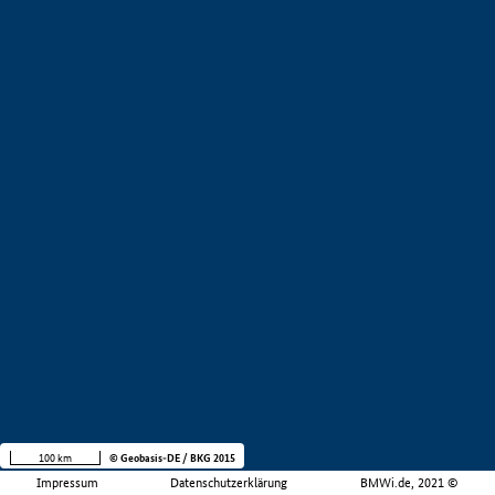
100 km
© Geobasis-DE / BKG 2015
Impressum
Datenschutzerklärung
BMWi.de, 2021 ©