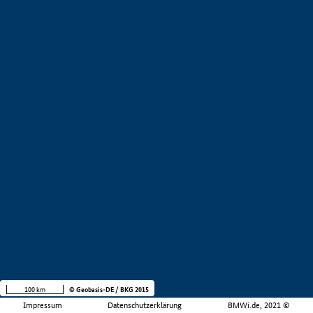
100 km
© Geobasis-DE / BKG 2015
Impressum
Datenschutzerklärung
BMWi.de, 2021 ©