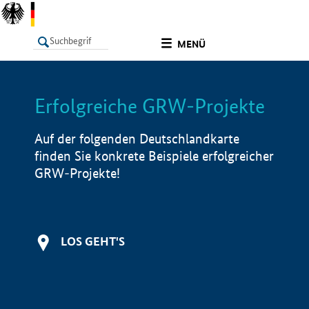
undefined
MENÜ
Erfolgreiche GRW-Projekte
LISTE
Filter
Info
Auf der folgenden Deutschlandkarte
finden Sie konkrete Beispiele erfolgreicher
GRW-Projekte!
LOS GEHT'S