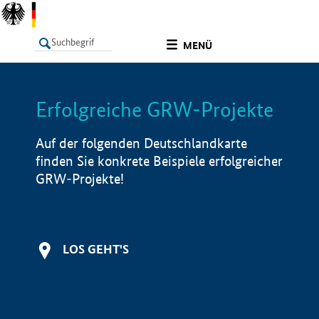
undefined
MENÜ
Erfolgreiche GRW-Projekte
LISTE
Filter
Info
Auf der folgenden Deutschlandkarte
finden Sie konkrete Beispiele erfolgreicher
GRW-Projekte!
LOS GEHT'S