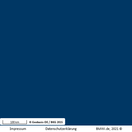
100 km
© Geobasis-DE / BKG 2015
Impressum
Datenschutzerklärung
BMWi.de, 2021 ©