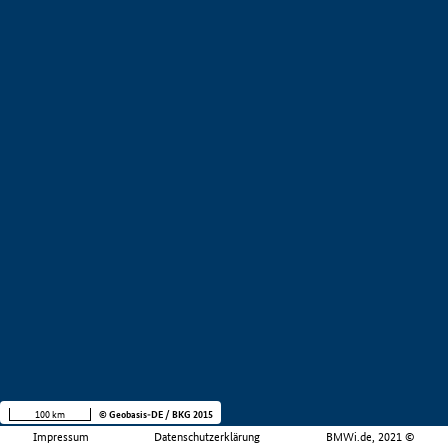
100 km
© Geobasis-DE / BKG 2015
Impressum
Datenschutzerklärung
BMWi.de, 2021 ©