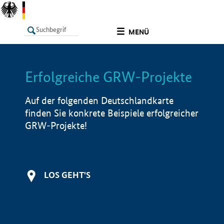
undefined
MENÜ
Erfolgreiche GRW-Projekte
LISTE
Filter
Info
Auf der folgenden Deutschlandkarte
finden Sie konkrete Beispiele erfolgreicher
GRW-Projekte!
LOS GEHT'S