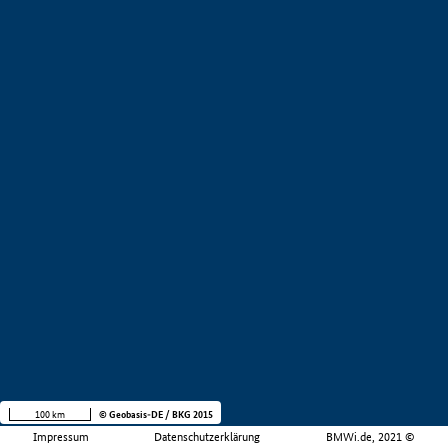
100 km
© Geobasis-DE / BKG 2015
Impressum
Datenschutzerklärung
BMWi.de, 2021 ©