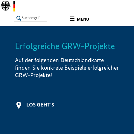
undefined
MENÜ
Erfolgreiche GRW-Projekte
LISTE
Filter
Info
Auf der folgenden Deutschlandkarte
finden Sie konkrete Beispiele erfolgreicher
GRW-Projekte!
LOS GEHT'S