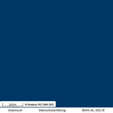
100 km
© Geobasis-DE / BKG 2015
Impressum
Datenschutzerklärung
BMWi.de, 2021 ©