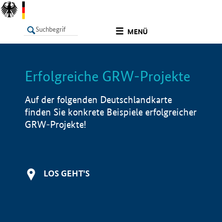
undefined
MENÜ
Erfolgreiche GRW-Projekte
LISTE
Filter
Info
Auf der folgenden Deutschlandkarte
finden Sie konkrete Beispiele erfolgreicher
GRW-Projekte!
LOS GEHT'S