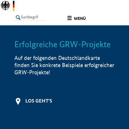
undefined
MENÜ
Erfolgreiche GRW-Projekte
LISTE
Filter
Info
Auf der folgenden Deutschlandkarte
finden Sie konkrete Beispiele erfolgreicher
GRW-Projekte!
LOS GEHT'S