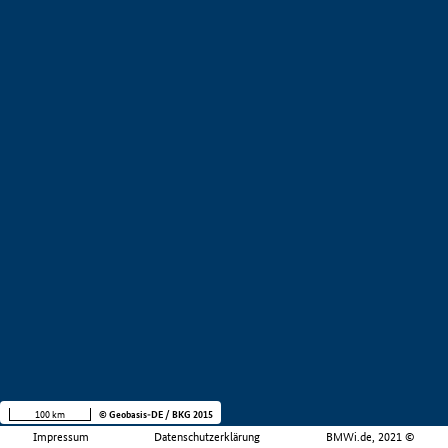
100 km
© Geobasis-DE / BKG 2015
Impressum
Datenschutzerklärung
BMWi.de, 2021 ©