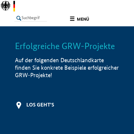
undefined
MENÜ
Erfolgreiche GRW-Projekte
LISTE
Filter
Info
Auf der folgenden Deutschlandkarte
finden Sie konkrete Beispiele erfolgreicher
GRW-Projekte!
LOS GEHT'S