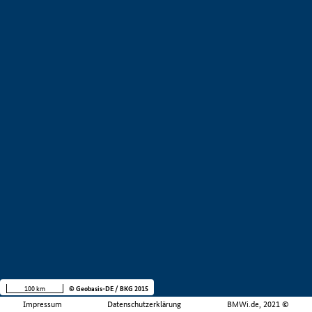
100 km
© Geobasis-DE / BKG 2015
Impressum
Datenschutzerklärung
BMWi.de, 2021 ©