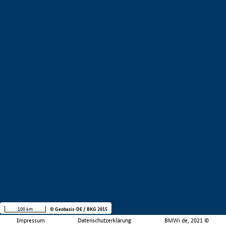
100 km
© Geobasis-DE / BKG 2015
Impressum
Datenschutzerklärung
BMWi.de, 2021 ©