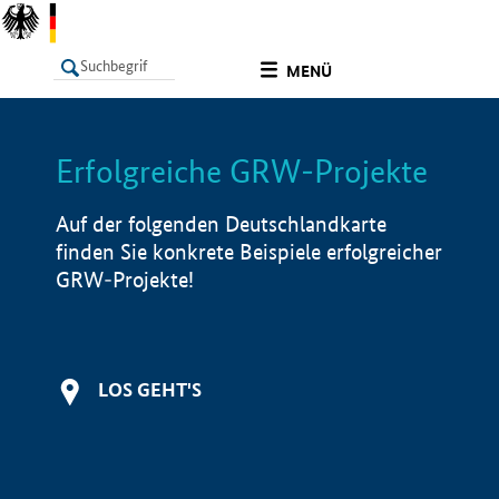
undefined
MENÜ
Erfolgreiche GRW-Projekte
LISTE
Filter
Info
Auf der folgenden Deutschlandkarte
finden Sie konkrete Beispiele erfolgreicher
GRW-Projekte!
LOS GEHT'S