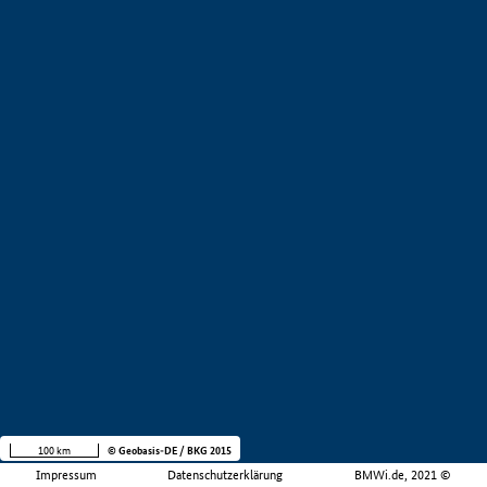
100 km
© Geobasis-DE / BKG 2015
Impressum
Datenschutzerklärung
BMWi.de, 2021 ©