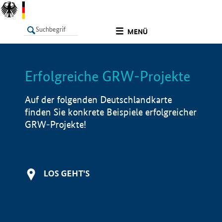
undefined
MENÜ
Erfolgreiche GRW-Projekte
LISTE
Filter
Info
Auf der folgenden Deutschlandkarte
finden Sie konkrete Beispiele erfolgreicher
GRW-Projekte!
LOS GEHT'S