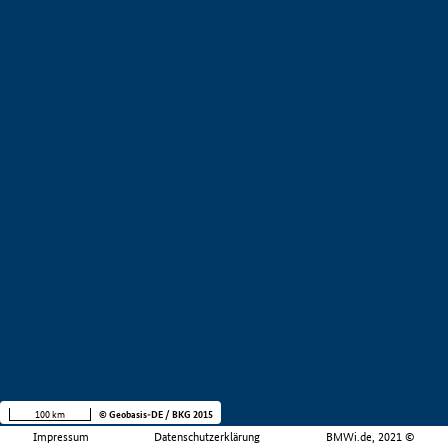
100 km
© Geobasis-DE / BKG 2015
Impressum
Datenschutzerklärung
BMWi.de, 2021 ©