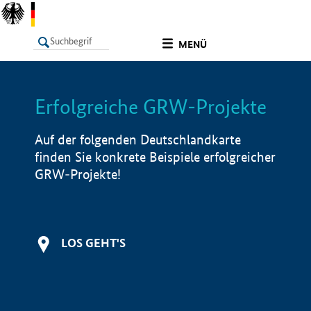
undefined
MENÜ
Erfolgreiche GRW-Projekte
LISTE
Filter
Info
Auf der folgenden Deutschlandkarte
finden Sie konkrete Beispiele erfolgreicher
GRW-Projekte!
LOS GEHT'S