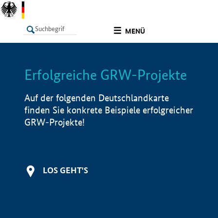
undefined
MENÜ
Erfolgreiche GRW-Projekte
LISTE
Filter
Info
Auf der folgenden Deutschlandkarte
finden Sie konkrete Beispiele erfolgreicher
GRW-Projekte!
LOS GEHT'S