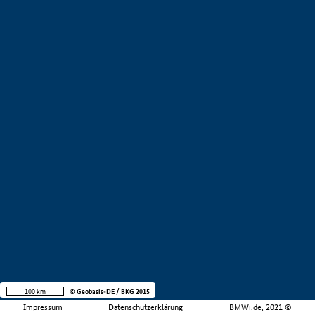
100 km
© Geobasis-DE / BKG 2015
Impressum
Datenschutzerklärung
BMWi.de, 2021 ©