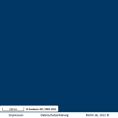
100 km
© Geobasis-DE / BKG 2015
Impressum
Datenschutzerklärung
BMWi.de, 2021 ©