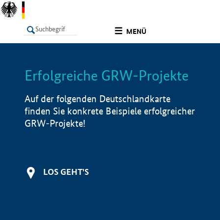
undefined
MENÜ
Erfolgreiche GRW-Projekte
LISTE
Filter
Info
Auf der folgenden Deutschlandkarte
finden Sie konkrete Beispiele erfolgreicher
GRW-Projekte!
LOS GEHT'S