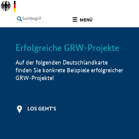
undefined
MENÜ
Erfolgreiche GRW-Projekte
LISTE
Filter
Info
Auf der folgenden Deutschlandkarte
finden Sie konkrete Beispiele erfolgreicher
GRW-Projekte!
LOS GEHT'S