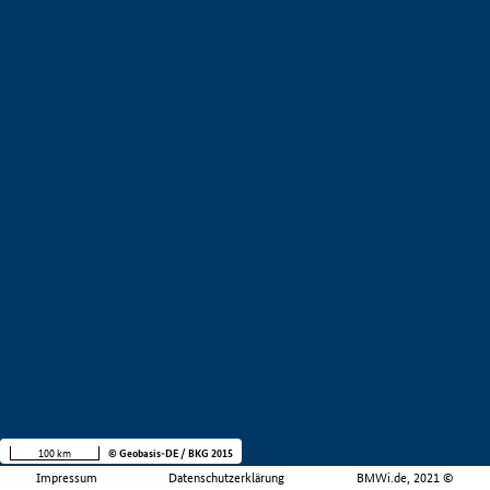
100 km
© Geobasis-DE / BKG 2015
Impressum
Datenschutzerklärung
BMWi.de, 2021 ©