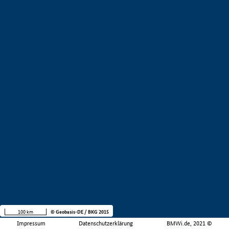
100 km
© Geobasis-DE / BKG 2015
Impressum
Datenschutzerklärung
BMWi.de, 2021 ©