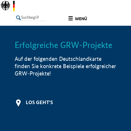
undefined
MENÜ
Erfolgreiche GRW-Projekte
LISTE
Filter
Info
Auf der folgenden Deutschlandkarte
finden Sie konkrete Beispiele erfolgreicher
GRW-Projekte!
LOS GEHT'S