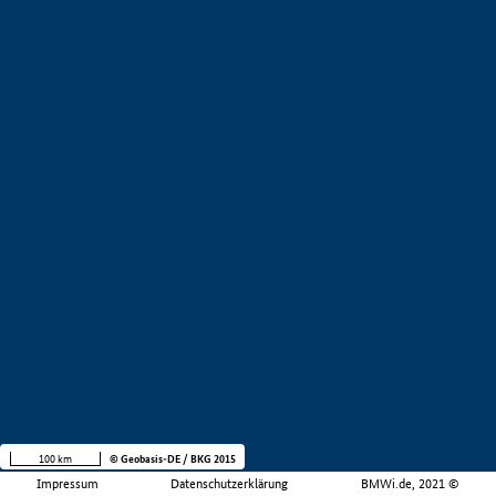
100 km
© Geobasis-DE / BKG 2015
Impressum
Datenschutzerklärung
BMWi.de, 2021 ©