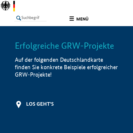
undefined
MENÜ
Erfolgreiche GRW-Projekte
LISTE
Filter
Info
Auf der folgenden Deutschlandkarte
finden Sie konkrete Beispiele erfolgreicher
GRW-Projekte!
LOS GEHT'S