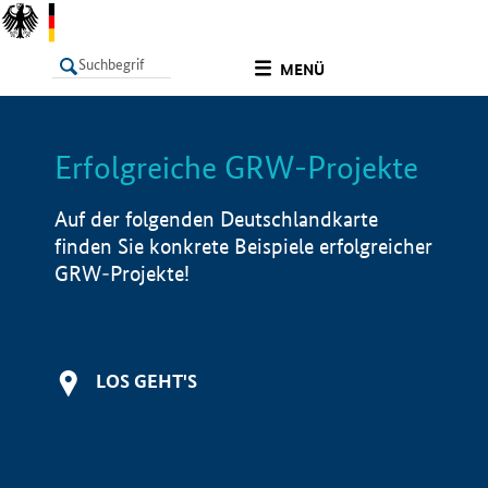
undefined
MENÜ
Erfolgreiche GRW-Projekte
LISTE
Filter
Info
Auf der folgenden Deutschlandkarte
finden Sie konkrete Beispiele erfolgreicher
GRW-Projekte!
LOS GEHT'S