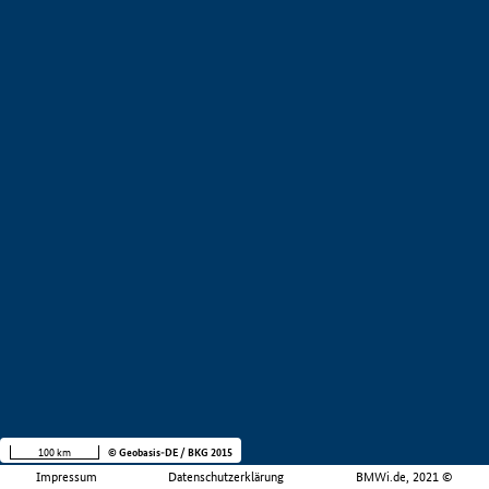
100 km
© Geobasis-DE / BKG 2015
Impressum
Datenschutzerklärung
BMWi.de, 2021 ©