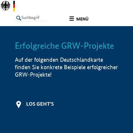
undefined
MENÜ
Erfolgreiche GRW-Projekte
LISTE
Filter
Info
Auf der folgenden Deutschlandkarte
finden Sie konkrete Beispiele erfolgreicher
GRW-Projekte!
LOS GEHT'S