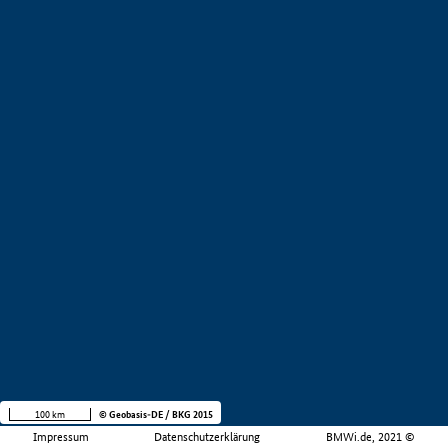
100 km
© Geobasis-DE / BKG 2015
Impressum
Datenschutzerklärung
BMWi.de, 2021 ©