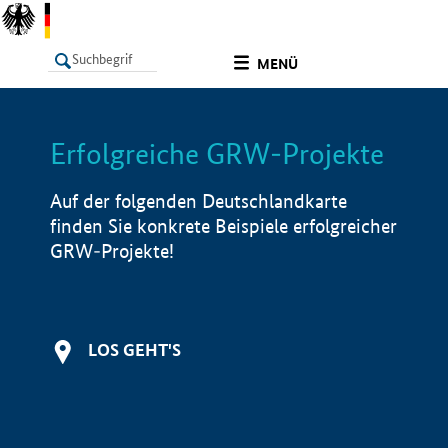
undefined
MENÜ
Erfolgreiche GRW-Projekte
LISTE
Filter
Info
Auf der folgenden Deutschlandkarte
finden Sie konkrete Beispiele erfolgreicher
GRW-Projekte!
LOS GEHT'S