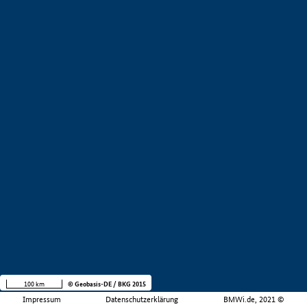
100 km
© Geobasis-DE / BKG 2015
Impressum
Datenschutzerklärung
BMWi.de, 2021 ©