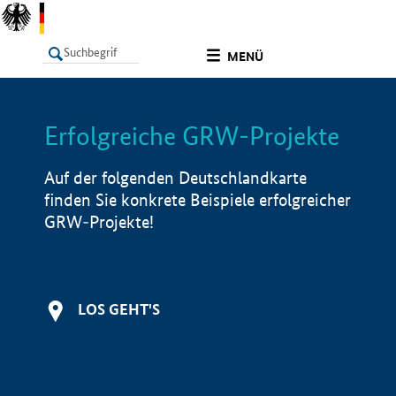
undefined
MENÜ
Erfolgreiche GRW-Projekte
LISTE
Filter
Info
Auf der folgenden Deutschlandkarte
finden Sie konkrete Beispiele erfolgreicher
GRW-Projekte!
LOS GEHT'S