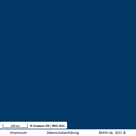
100 km
© Geobasis-DE / BKG 2015
Impressum
Datenschutzerklärung
BMWi.de, 2021 ©