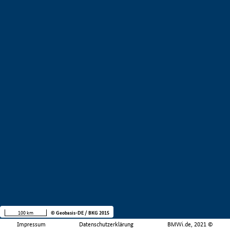
100 km
© Geobasis-DE / BKG 2015
Impressum
Datenschutzerklärung
BMWi.de, 2021 ©