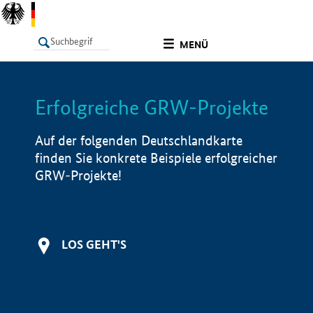
undefined
MENÜ
Erfolgreiche GRW-Projekte
LISTE
Filter
Info
Auf der folgenden Deutschlandkarte
finden Sie konkrete Beispiele erfolgreicher
GRW-Projekte!
LOS GEHT'S