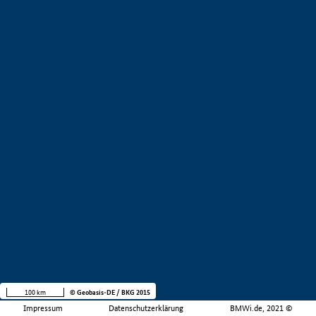
100 km
© Geobasis-DE / BKG 2015
Impressum
Datenschutzerklärung
BMWi.de, 2021 ©