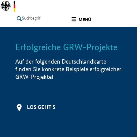
undefined
MENÜ
Erfolgreiche GRW-Projekte
LISTE
Filter
Info
Auf der folgenden Deutschlandkarte
finden Sie konkrete Beispiele erfolgreicher
GRW-Projekte!
LOS GEHT'S