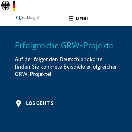
undefined
MENÜ
Erfolgreiche GRW-Projekte
LISTE
Filter
Info
Auf der folgenden Deutschlandkarte
finden Sie konkrete Beispiele erfolgreicher
GRW-Projekte!
LOS GEHT'S