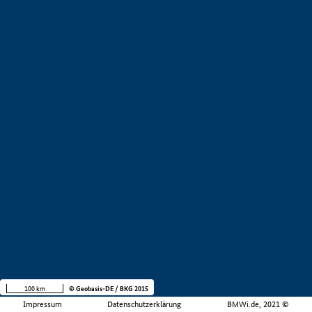
100 km
© Geobasis-DE / BKG 2015
Impressum
Datenschutzerklärung
BMWi.de, 2021 ©