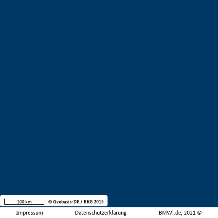
100 km
© Geobasis-DE / BKG 2015
Impressum
Datenschutzerklärung
BMWi.de, 2021 ©