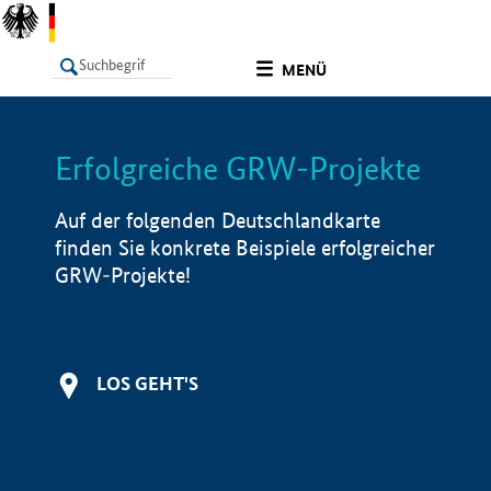
undefined
MENÜ
Erfolgreiche GRW-Projekte
LISTE
Filter
Info
Auf der folgenden Deutschlandkarte
finden Sie konkrete Beispiele erfolgreicher
GRW-Projekte!
LOS GEHT'S