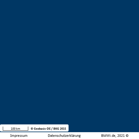
100 km
© Geobasis-DE / BKG 2015
Impressum
Datenschutzerklärung
BMWi.de, 2021 ©