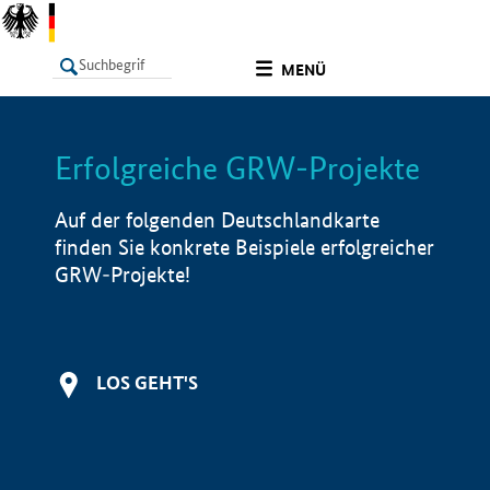
undefined
MENÜ
Erfolgreiche GRW-Projekte
LISTE
Filter
Info
Auf der folgenden Deutschlandkarte
finden Sie konkrete Beispiele erfolgreicher
GRW-Projekte!
LOS GEHT'S