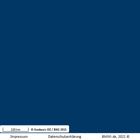
100 km
© Geobasis-DE / BKG 2015
Impressum
Datenschutzerklärung
BMWi.de, 2021 ©