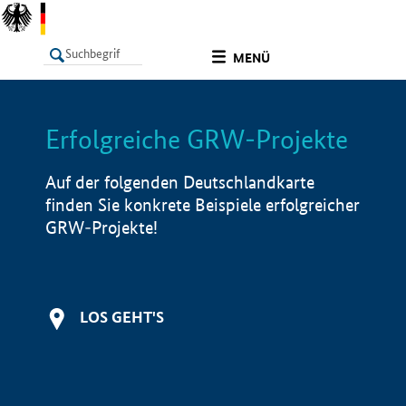
undefined
MENÜ
Erfolgreiche GRW-Projekte
LISTE
Filter
Info
Auf der folgenden Deutschlandkarte
finden Sie konkrete Beispiele erfolgreicher
GRW-Projekte!
LOS GEHT'S