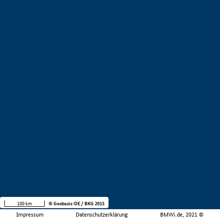
100 km
© Geobasis-DE / BKG 2015
Impressum
Datenschutzerklärung
BMWi.de, 2021 ©