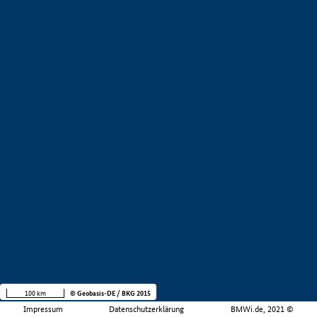
100 km
© Geobasis-DE / BKG 2015
Impressum
Datenschutzerklärung
BMWi.de, 2021 ©