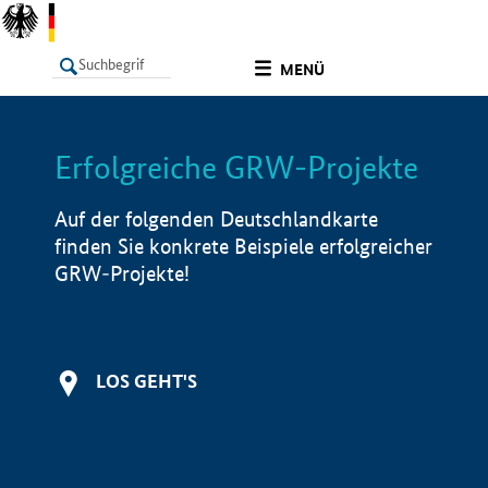
undefined
MENÜ
Erfolgreiche GRW-Projekte
LISTE
Filter
Info
Auf der folgenden Deutschlandkarte
finden Sie konkrete Beispiele erfolgreicher
GRW-Projekte!
LOS GEHT'S