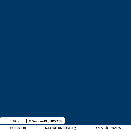
100 km
© Geobasis-DE / BKG 2015
Impressum
Datenschutzerklärung
BMWi.de, 2021 ©