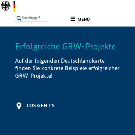
undefined
MENÜ
Erfolgreiche GRW-Projekte
LISTE
Filter
Info
Auf der folgenden Deutschlandkarte
finden Sie konkrete Beispiele erfolgreicher
GRW-Projekte!
LOS GEHT'S