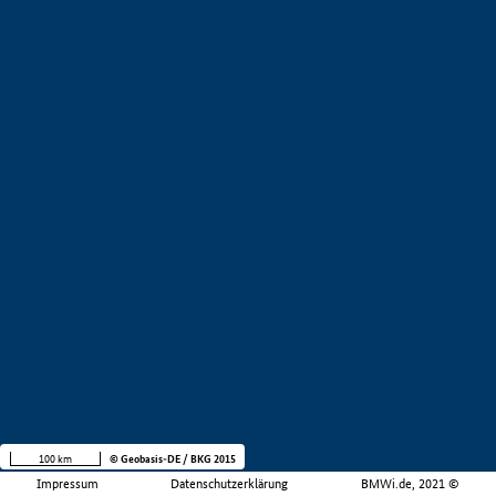
100 km
© Geobasis-DE / BKG 2015
Impressum
Datenschutzerklärung
BMWi.de, 2021 ©