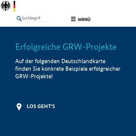
undefined
MENÜ
Erfolgreiche GRW-Projekte
LISTE
Filter
Info
Auf der folgenden Deutschlandkarte
finden Sie konkrete Beispiele erfolgreicher
GRW-Projekte!
LOS GEHT'S