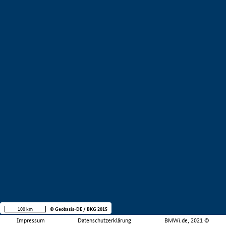
100 km
© Geobasis-DE / BKG 2015
Impressum
Datenschutzerklärung
BMWi.de, 2021 ©