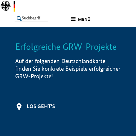
undefined
MENÜ
Erfolgreiche GRW-Projekte
LISTE
Filter
Info
Auf der folgenden Deutschlandkarte
finden Sie konkrete Beispiele erfolgreicher
GRW-Projekte!
LOS GEHT'S