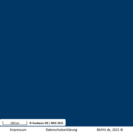
100 km
© Geobasis-DE / BKG 2015
Impressum
Datenschutzerklärung
BMWi.de, 2021 ©