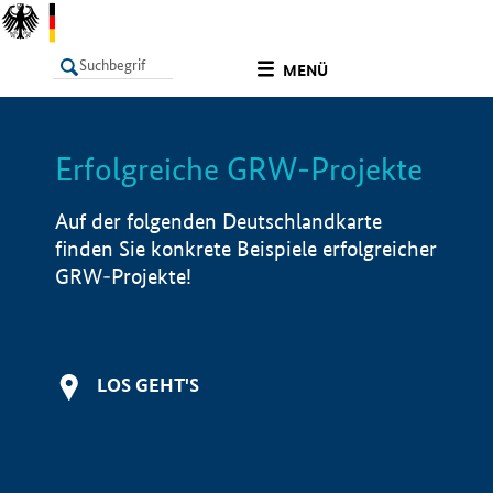
undefined
MENÜ
Erfolgreiche GRW-Projekte
LISTE
Filter
Info
Auf der folgenden Deutschlandkarte
finden Sie konkrete Beispiele erfolgreicher
GRW-Projekte!
LOS GEHT'S