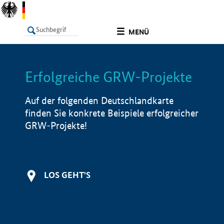
undefined
MENÜ
Erfolgreiche GRW-Projekte
LISTE
Filter
Info
Auf der folgenden Deutschlandkarte
finden Sie konkrete Beispiele erfolgreicher
GRW-Projekte!
LOS GEHT'S