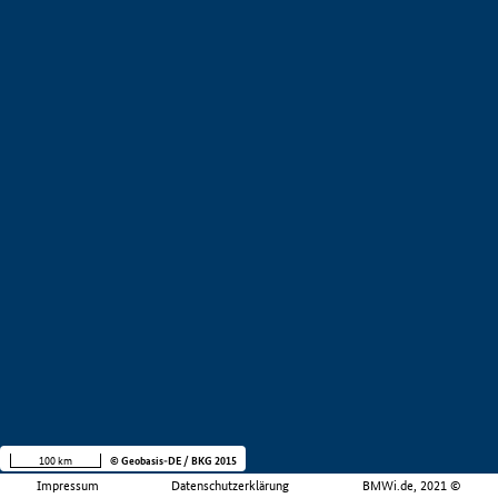
100 km
© Geobasis-DE / BKG 2015
Impressum
Datenschutzerklärung
BMWi.de, 2021 ©