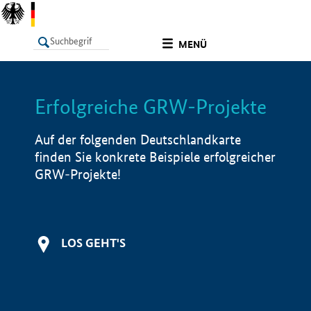
undefined
MENÜ
Erfolgreiche GRW-Projekte
LISTE
Filter
Info
Auf der folgenden Deutschlandkarte
finden Sie konkrete Beispiele erfolgreicher
GRW-Projekte!
LOS GEHT'S