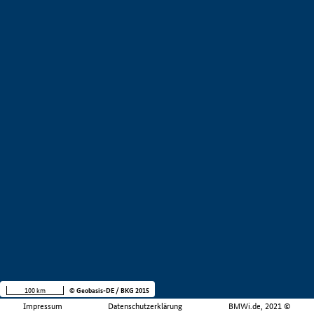
100 km
© Geobasis-DE / BKG 2015
Impressum
Datenschutzerklärung
BMWi.de, 2021 ©