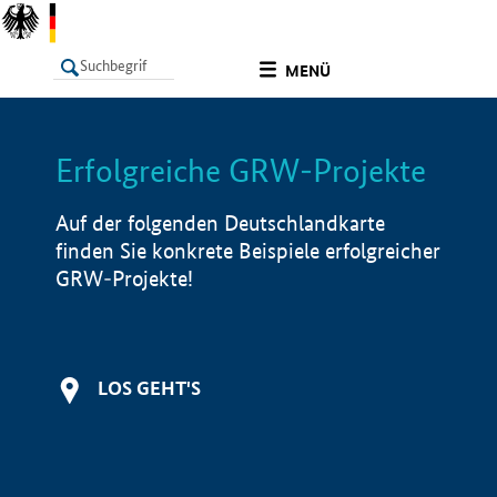
undefined
MENÜ
Erfolgreiche GRW-Projekte
LISTE
Filter
Info
Auf der folgenden Deutschlandkarte
finden Sie konkrete Beispiele erfolgreicher
GRW-Projekte!
LOS GEHT'S