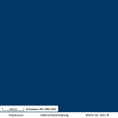
100 km
© Geobasis-DE / BKG 2015
Impressum
Datenschutzerklärung
BMWi.de, 2021 ©