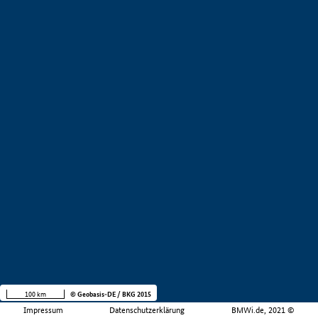
100 km
© Geobasis-DE / BKG 2015
Impressum
Datenschutzerklärung
BMWi.de, 2021 ©