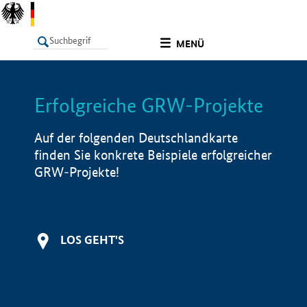
undefined
MENÜ
Erfolgreiche GRW-Projekte
LISTE
Filter
Info
Auf der folgenden Deutschlandkarte
finden Sie konkrete Beispiele erfolgreicher
GRW-Projekte!
LOS GEHT'S