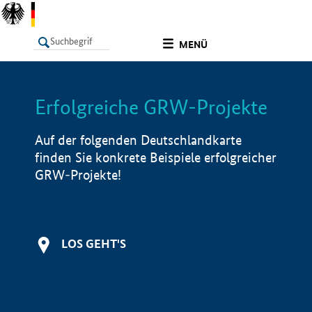
undefined
MENÜ
Erfolgreiche GRW-Projekte
LISTE
Filter
Info
Auf der folgenden Deutschlandkarte
finden Sie konkrete Beispiele erfolgreicher
GRW-Projekte!
LOS GEHT'S