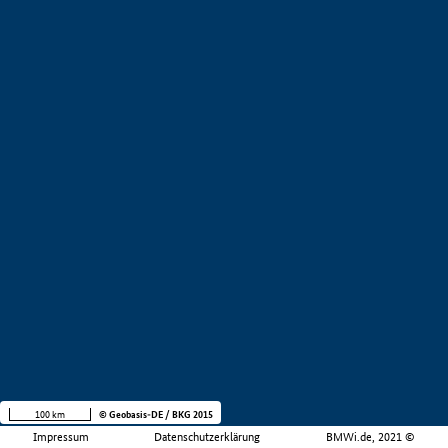
100 km
© Geobasis-DE / BKG 2015
Impressum
Datenschutzerklärung
BMWi.de, 2021 ©